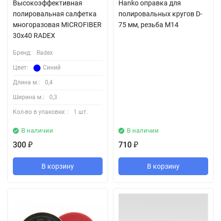
Высокоэффективная
Hanko оправка для
полировальная салфетка
полировальных кругов D-
многоразовая MICROFIBER
75 мм, резьба M14
30х40 RADEX
Бренд:
Radex
Цвет:
Синий
Длина м.:
0,4
Ширина м.:
0,3
Кол-во в упаковке: :
1 шт.
В наличии
В наличии
300
710
₽
₽
В корзину
В корзину