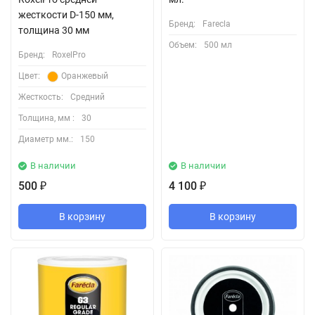
жесткости D-150 мм,
Бренд:
Farecla
толщина 30 мм
Объем:
500 мл
Бренд:
RoxelPro
Цвет:
Оранжевый
Жесткость:
Средний
Толщина, мм :
30
Диаметр мм.:
150
В наличии
В наличии
500
4 100
₽
₽
В корзину
В корзину