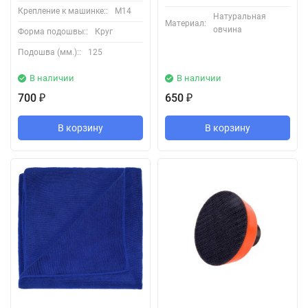
Крепление к машинке::
М14
Натуральная
Материал:
овчина
Форма подошвы::
Круг
Подошва (мм.)::
125
В наличии
В наличии
700
650
₽
₽
В корзину
В корзину