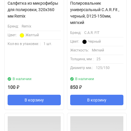
Салфетка из микрофибры
Полировальник
для полировки, 320х360
универсальный C.A.R.Fit ,
мм Remix
черный, D125-150мм,
мягкий
Бренд:
Remix
Бренд:
C.A.R. FIT
Цвет:
Желтый
Цвет:
Черный
Кол-во в упаковке: :
1 шт.
Жесткость:
Мягкий
Толщина, мм :
25
Диаметр мм.:
125/150
В наличии
В наличии
100
850
₽
₽
В корзину
В корзину