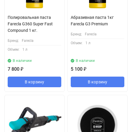
Полировальная паста
Абразивная паста 1кг
Farecla G360 Super Fast
Farecla G3 Premium
Compound 1 кг.
Бренд:
Farecla
Бренд:
Farecla
Объем:
1 л
Объем:
1 л
В наличии
В наличии
7 800
5 100
₽
₽
В корзину
В корзину