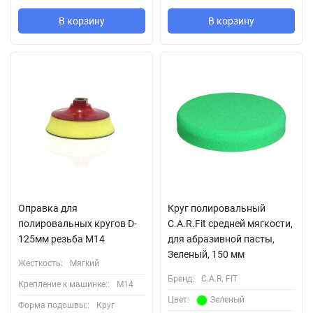
В корзину
В корзину
Оправка для
Круг полировальный
полировальных кругов D-
C.A.R.Fit средней мягкости,
125мм резьба М14
для абразивной пасты,
Зеленый, 150 мм
Жесткость:
Мягкий
Бренд:
C.A.R. FIT
Крепление к машинке::
М14
Цвет:
Зеленый
Форма подошвы::
Круг