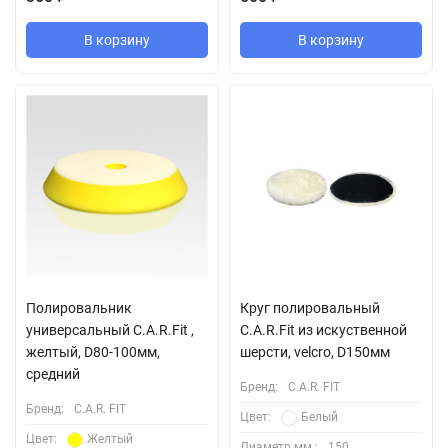
В корзину
В корзину
Полировальник
Круг полировальный
универсальный C.A.R.Fit ,
C.A.R.Fit из искуственной
желтый, D80-100мм,
шерсти, velcro, D150мм
средний
Бренд:
C.A.R. FIT
Бренд:
C.A.R. FIT
Цвет:
Белый
Цвет:
Желтый
Диаметр мм.:
150