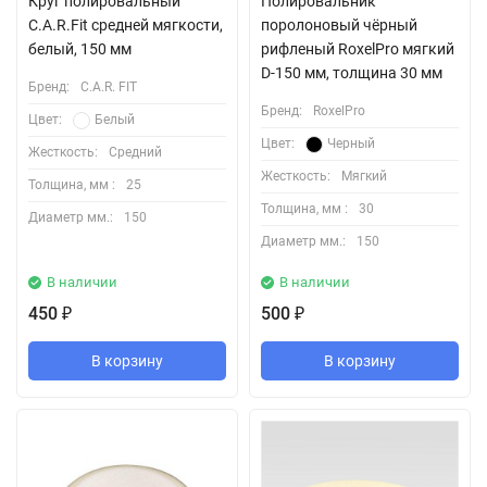
Круг полировальный
Полировальник
C.A.R.Fit средней мягкости,
поролоновый чёрный
белый, 150 мм
рифленый RoxelPro мягкий
D-150 мм, толщина 30 мм
Бренд:
C.A.R. FIT
Бренд:
RoxelPro
Цвет:
Белый
Цвет:
Черный
Жесткость:
Средний
Жесткость:
Мягкий
Толщина, мм :
25
Толщина, мм :
30
Диаметр мм.:
150
Диаметр мм.:
150
В наличии
В наличии
450
500
₽
₽
В корзину
В корзину