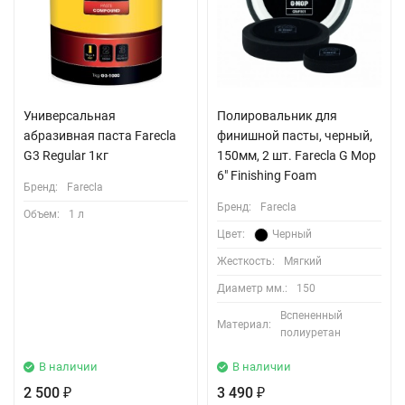
Универсальная
Полировальник для
абразивная паста Farecla
финишной пасты, черный,
G3 Regular 1кг
150мм, 2 шт. Farecla G Mop
6" Finishing Foam
Бренд:
Farecla
Бренд:
Farecla
Объем:
1 л
Цвет:
Черный
Жесткость:
Мягкий
Диаметр мм.:
150
Вспененный
Материал:
полиуретан
В наличии
В наличии
2 500
3 490
₽
₽