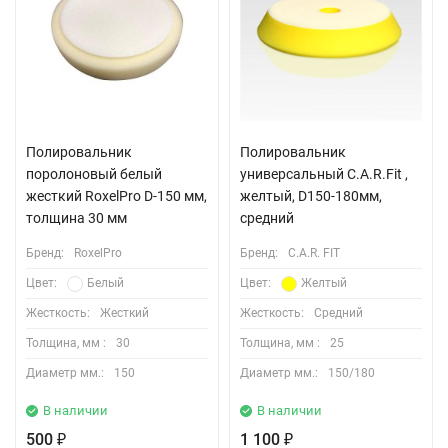
Полировальник
Полировальник
поролоновый белый
универсальный C.A.R.Fit ,
жесткий RoxelPro D-150 мм,
желтый, D150-180мм,
толщина 30 мм
средний
Бренд:
RoxelPro
Бренд:
C.A.R. FIT
Цвет:
Белый
Цвет:
Желтый
Жесткость:
Жесткий
Жесткость:
Средний
Толщина, мм :
30
Толщина, мм :
25
Диаметр мм.:
150
Диаметр мм.:
150/180
В наличии
В наличии
500
1 100
₽
₽