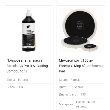
Полировальная паста
Меховой круг, 150мм
Farecla G3 Pro D.A. Cutting
Farecla G Mop 6" Lambswool
Compound 1Л.
Pad
Бренд:
Farecla
Бренд:
Farecla
Объем:
1 л
Цвет:
Белый
Диаметр мм.:
150
Натуральная
Материал:
овчина