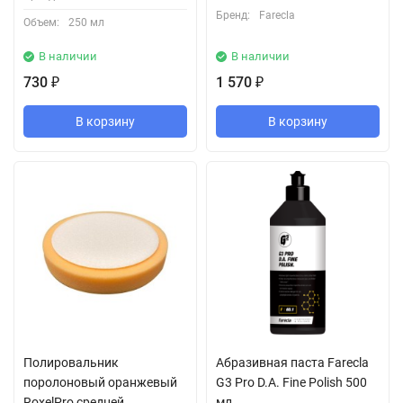
Бренд:
Farecla
Объем:
250 мл
В наличии
В наличии
730
1 570
₽
₽
В корзину
В корзину
Полировальник
Абразивная паста Farecla
поролоновый оранжевый
G3 Pro D.A. Fine Polish 500
RoxelPro средней
мл.