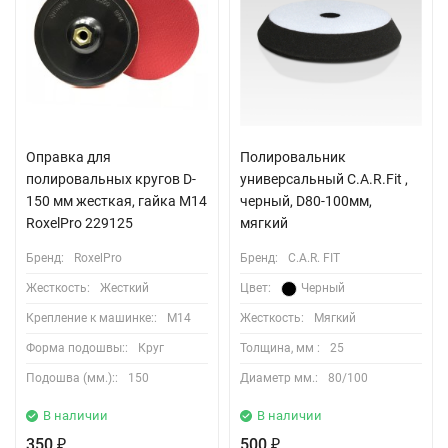
Оправка для
Полировальник
полировальных кругов D-
универсальный C.A.R.Fit ,
150 мм жесткая, гайка М14
черный, D80-100мм,
RoxelPro 229125
мягкий
Бренд:
RoxelPro
Бренд:
C.A.R. FIT
Жесткость:
Жесткий
Цвет:
Черный
Крепление к машинке::
М14
Жесткость:
Мягкий
Форма подошвы::
Круг
Толщина, мм :
25
Подошва (мм.)::
150
Диаметр мм.:
80/100
В наличии
В наличии
350
500
₽
₽