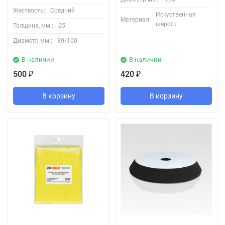
Жесткость:
Средний
Искуственная
Материал:
шерсть
Толщина, мм :
25
Диаметр мм.:
80/100
В наличии
В наличии
500
420
₽
₽
В корзину
В корзину