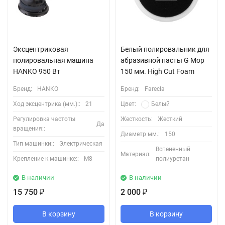
Эксцентриковая
Белый полировальник для
полировальная машина
абразивной пасты G Mop
HANKO 950 Вт
150 мм. High Cut Foam
Бренд:
HANKO
Бренд:
Farecla
Ход эксцентрика (мм.)::
21
Цвет:
Белый
Регулировка частоты
Жесткость:
Жесткий
Да
вращения::
Диаметр мм.:
150
Тип машинки::
Электрическая
Вспененный
Материал:
Крепление к машинке::
М8
полиуретан
В наличии
В наличии
15 750
2 000
₽
₽
В корзину
В корзину