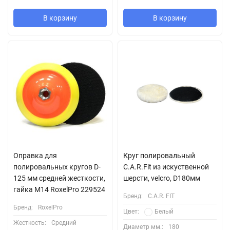
В корзину
В корзину
Оправка для
Круг полировальный
полировальных кругов D-
C.A.R.Fit из искуственной
125 мм средней жесткости,
шерсти, velcro, D180мм
гайка М14 RoxelPro 229524
Бренд:
C.A.R. FIT
Бренд:
RoxelPro
Цвет:
Белый
Жесткость:
Средний
Диаметр мм.:
180