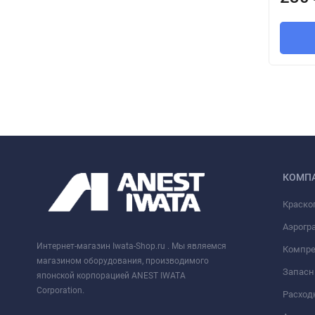
КОМП
Краско
Аэрогра
Интернет-магазин Iwata-Shop.ru . Мы являемся
Компре
магазином оборудования, производимого
Запасн
японской корпорацией ANEST IWATA
Corporation.
Расход