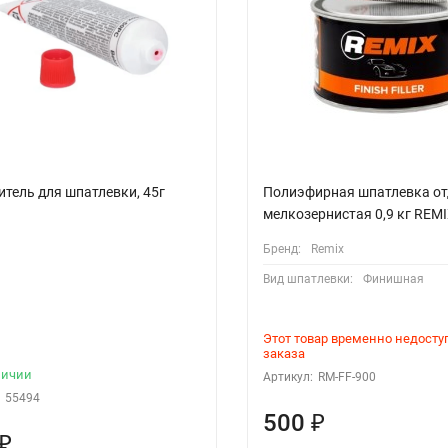
итель для шпатлевки, 45г
Полиэфирная шпатлевка о
мелкозернистая 0,9 кг REMI
Бренд:
Remix
Вид шпатлевки:
Финишная
Этот товар временно недосту
заказа
личии
Артикул:
RM-FF-900
55494
500
₽
₽