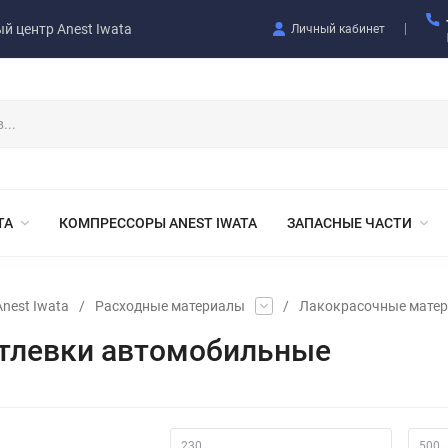
й центр Anest Iwata
Личный кабинет
TA
КОМПРЕССОРЫ ANEST IWATA
ЗАПАСНЫЕ ЧАСТИ
nest Iwata
/
Расходные материалы
/
Лакокрасочные мате
тлевки автомобильные