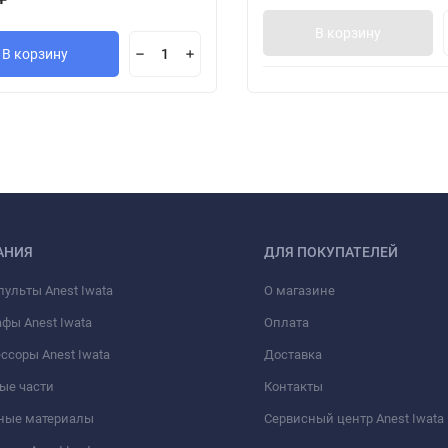
В корзину
В корзину
АНИЯ
ДЛЯ ПОКУПАТЕЛЕЙ
пульты Anest Iwata
О магазине
фы Anest Iwata
Оплата
ссоры Anest Iwata
Доставка
ые части
Контакты
ные материалы
Сервисный центр Anest Iwata