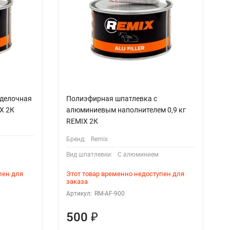
тделочная
Полиэфирная шпатлевка с
X 2К
алюминиевым наполнителем 0,9 кг
REMIX 2К
Бренд:
Remix
Вид шпатлевки:
С алюминием
пен для
Этот товар временно недоступен для
заказа
Артикул:
RM-AF-900
500
₽