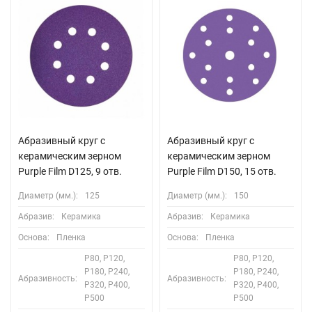
Абразивный круг с
Абразивный круг с
керамическим зерном
керамическим зерном
Purple Film D125, 9 отв.
Purple Film D150, 15 отв.
Диаметр (мм.):
125
Диаметр (мм.):
150
Абразив:
Керамика
Абразив:
Керамика
Основа:
Пленка
Основа:
Пленка
P80, P120,
P80, P120,
P180, P240,
P180, P240,
Абразивность:
Абразивность:
P320, P400,
P320, P400,
P500
P500