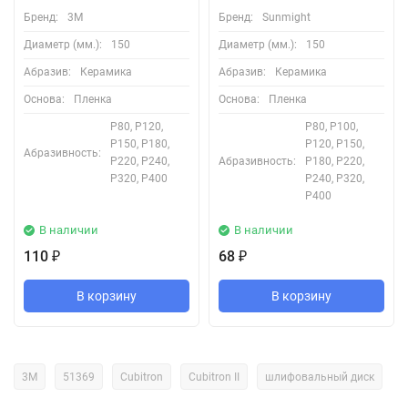
Бренд:
3M
Бренд:
Sunmight
Диаметр (мм.):
150
Диаметр (мм.):
150
Абразив:
Керамика
Абразив:
Керамика
Основа:
Пленка
Основа:
Пленка
P80, P120,
P80, P100,
P150, P180,
P120, P150,
Абразивность:
P220, P240,
Абразивность:
P180, P220,
P320, P400
P240, P320,
P400
В наличии
В наличии
110
68
₽
₽
В корзину
В корзину
3М
51369
Cubitron
Cubitron II
шлифовальный диск