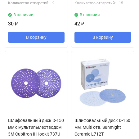
Количество отверстий:
9
Количество отверстий:
15
В наличии
В наличии
30
42
₽
₽
В корзину
В корзину
Шлифовальный диск D-150
Шлифовальный диск D-150
мм с мультипылеотводом
мм, Multi отв. Sunmight
3М Cubitron II Hookit 737U
Ceramic L712T