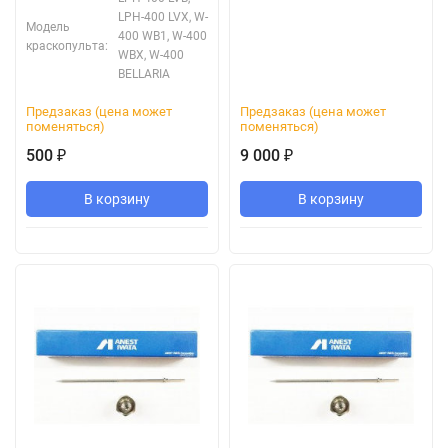
LPH-400 LVX, W-
Модель
400 WB1, W-400
краскопульта:
WBX, W-400
BELLARIA
Предзаказ (цена может
Предзаказ (цена может
поменяться)
поменяться)
500
9 000
₽
₽
В корзину
В корзину