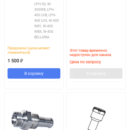
LPH-50, W-
300WB, LPH-
400 LVB, LPH-
400 LVX, W-400
WB1, W-400
WBX, W-400
BELLARIA
Предзаказ (цена может
Этот товар временно
поменяться)
недоступен для заказа
1 500
₽
Цена по запросу
В корзину
В корзину