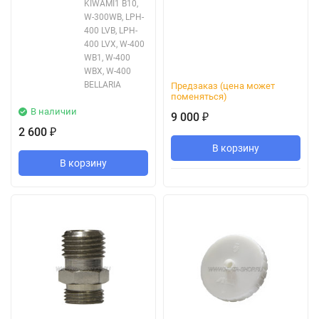
KIWAMI1 B10,
W-300WB, LPH-
400 LVB, LPH-
400 LVX, W-400
WB1, W-400
WBX, W-400
BELLARIA
Предзаказ (цена может
поменяться)
В наличии
9 000
₽
2 600
₽
В корзину
В корзину