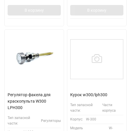
В корзину
В корзину
Регулятор факела для
Курок w300/lph300
краскопульта W300
Тип запасной
Части
LPH300
части:
корпуса
Тип запасной
Корпус:
W-300
Регуляторы
части:
Модель
W-