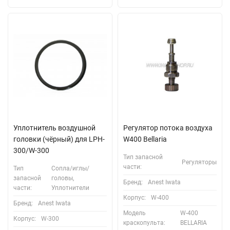
Уплотнитель воздушной
Регулятор потока воздуха
головки (чёрный) для LPH-
W400 Bellaria
300/W-300
Тип запасной
Регуляторы
части:
Тип
Сопла/иглы/
запасной
головы,
Бренд:
Anest Iwata
части:
Уплотнители
Корпус:
W-400
Бренд:
Anest Iwata
Модель
W-400
Корпус:
W-300
краскопульта:
BELLARIA