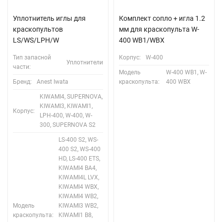
Уплотнитель иглы для
Комплект сопло + игла 1.2
краскопультов
мм для краскопультa W-
LS/WS/LPH/W
400 WB1/WBX
Тип запасной
Корпус:
W-400
Уплотнители
части:
Модель
W-400 WB1, W-
Бренд:
Anest Iwata
краскопульта:
400 WBX
KIWAMI4, SUPERNOVA,
KIWAMI3, KIWAMI1,
Корпус:
LPH-400, W-400, W-
300, SUPERNOVA S2
LS-400 S2, WS-
400 S2, WS-400
HD, LS-400 ETS,
KIWAMI4 BA4,
KIWAMI4L LVX,
KIWAMI4 WBX,
KIWAMI4 WB2,
Модель
KIWAMI3 WB2,
краскопульта:
KIWAMI1 B8,