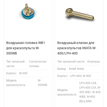
Воздушная головка WB1
Воздушный клапан для
для краскопульта W-
краскопультов IWATA W-
300WB
400/LPH-400
Тип запасной
Сопла/иглы/
Тип запасной части:
Клапаны
части:
головы
Бренд:
Anest Iwata
Корпус:
W-300
Корпус:
LPH-400, W-400
Модель
W-
LPH-400 LVB,
краскопульта:
300WB
LPH-400 LVX, W-
Модель
400 WB1, W-400
краскопульта:
WBX, W-400
BELLARIA