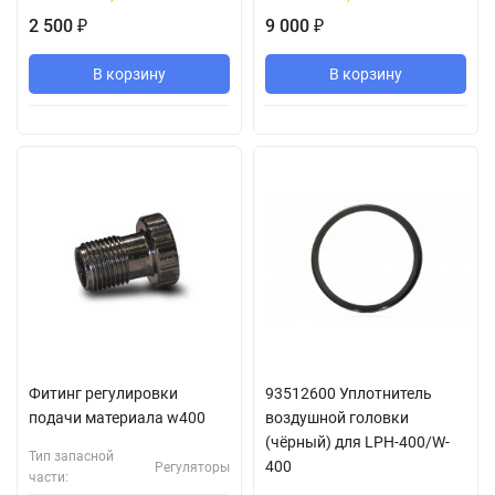
2 500
9 000
₽
₽
В корзину
В корзину
Фитинг регулировки
93512600 Уплотнитель
подачи материала w400
воздушной головки
(чёрный) для LPH-400/W-
Тип запасной
400
Регуляторы
части: