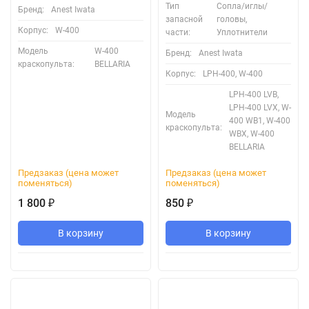
Тип
Сопла/иглы/
Бренд:
Anest Iwata
запасной
головы,
Корпус:
W-400
части:
Уплотнители
Модель
W-400
Бренд:
Anest Iwata
краскопульта:
BELLARIA
Корпус:
LPH-400, W-400
LPH-400 LVB,
LPH-400 LVX, W-
Модель
400 WB1, W-400
краскопульта:
WBX, W-400
BELLARIA
Предзаказ (цена может
Предзаказ (цена может
поменяться)
поменяться)
1 800
850
₽
₽
В корзину
В корзину