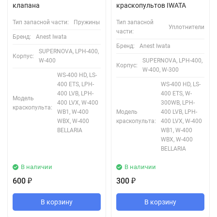
клапана
краскопультов IWATA
Тип запасной части:
Пружины
Тип запасной
Уплотнители
части:
Бренд:
Anest Iwata
Бренд:
Anest Iwata
SUPERNOVA, LPH-400,
Корпус:
W-400
SUPERNOVA, LPH-400,
Корпус:
W-400, W-300
WS-400 HD, LS-
400 ETS, LPH-
WS-400 HD, LS-
400 LVB, LPH-
400 ETS, W-
Модель
400 LVX, W-400
300WB, LPH-
краскопульта:
WB1, W-400
Модель
400 LVB, LPH-
WBX, W-400
краскопульта:
400 LVX, W-400
BELLARIA
WB1, W-400
WBX, W-400
BELLARIA
В наличии
В наличии
600
300
₽
₽
В корзину
В корзину