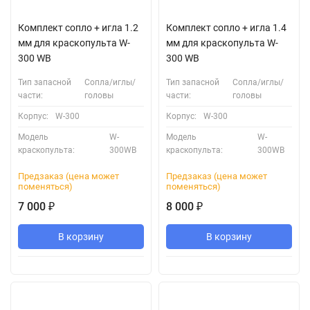
Комплект сопло + игла 1.2
Комплект сопло + игла 1.4
мм для краскопультa W-
мм для краскопультa W-
300 WB
300 WB
Тип запасной
Сопла/иглы/
Тип запасной
Сопла/иглы/
части:
головы
части:
головы
Корпус:
W-300
Корпус:
W-300
Модель
W-
Модель
W-
краскопульта:
300WB
краскопульта:
300WB
Предзаказ (цена может
Предзаказ (цена может
поменяться)
поменяться)
7 000
8 000
₽
₽
В корзину
В корзину