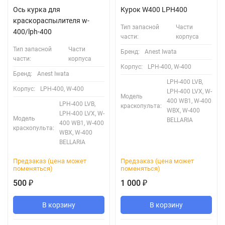
Ось курка для
Курок W400 LPH400
краскораспылителя w-
Тип запасной
Части
400/lph-400
части:
корпуса
Тип запасной
Части
Бренд:
Anest Iwata
части:
корпуса
Корпус:
LPH-400, W-400
Бренд:
Anest Iwata
LPH-400 LVB,
Корпус:
LPH-400, W-400
LPH-400 LVX, W-
Модель
400 WB1, W-400
LPH-400 LVB,
краскопульта:
WBX, W-400
LPH-400 LVX, W-
Модель
BELLARIA
400 WB1, W-400
краскопульта:
WBX, W-400
BELLARIA
Предзаказ (цена может
Предзаказ (цена может
поменяться)
поменяться)
500
1 000
₽
₽
В корзину
В корзину