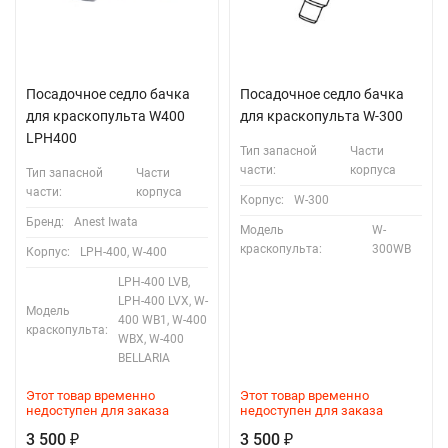
Посадочное седло бачка
Посадочное седло бачка
для краскопульта W400
для краскопульта W-300
LPH400
Тип запасной
Части
части:
корпуса
Тип запасной
Части
части:
корпуса
Корпус:
W-300
Бренд:
Anest Iwata
Модель
W-
краскопульта:
300WB
Корпус:
LPH-400, W-400
LPH-400 LVB,
LPH-400 LVX, W-
Модель
400 WB1, W-400
краскопульта:
WBX, W-400
BELLARIA
Этот товар временно
Этот товар временно
недоступен для заказа
недоступен для заказа
3 500
3 500
₽
₽