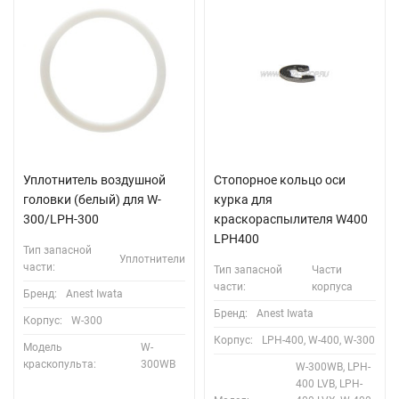
Уплотнитель воздушной
Стопорное кольцо оси
головки (белый) для W-
курка для
300/LPH-300
краскораспылителя W400
LPH400
Тип запасной
Уплотнители
части:
Тип запасной
Части
части:
корпуса
Бренд:
Anest Iwata
Бренд:
Anest Iwata
Корпус:
W-300
Корпус:
LPH-400, W-400, W-300
Модель
W-
краскопульта:
300WB
W-300WB, LPH-
400 LVB, LPH-