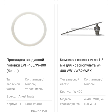
Прокладка воздушной
Комплект сопло + игла 1.3
головки LPH-400/W-400
мм для краскопультa W-
(белая)
400 WB1/WB2/WBX
Тип
Сопла/иглы/
Тип запасной
Сопла/иглы/
запасной
головы,
части:
головы
части:
Уплотнители
Корпус:
W-400
Бренд:
Anest Iwata
Модель
W-400 WB1, W-
Корпус:
LPH-400, W-400
краскопульта:
400 WBX
LPH-400 LVB,