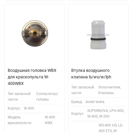
Воздушная головка WBX
Втулка воздушного
для краскопульта W-
клапана ls/ws/w/lph
400WBX
Тип запасной
Уплотнители,
части:
Клапаны
Тип запасной
Сопла/иглы/
части:
головы
Бренд:
Anest Iwata
Корпус:
W-400
SUPERNOVA, LPH-400,
Корпус:
W-400, W-300
Модель
W-400
краскопульта:
WBX
WS-400 HD, LS-
400 ETS, W-