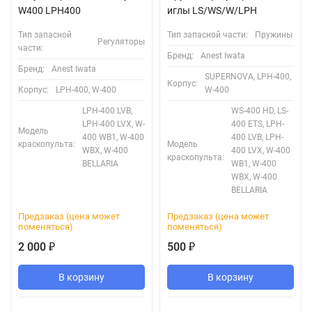
W400 LPH400
иглы LS/WS/W/LPH
Тип запасной
Тип запасной части:
Пружины
Регуляторы
части:
Бренд:
Anest Iwata
Бренд:
Anest Iwata
SUPERNOVA, LPH-400,
Корпус:
Корпус:
LPH-400, W-400
W-400
LPH-400 LVB,
WS-400 HD, LS-
LPH-400 LVX, W-
400 ETS, LPH-
Модель
400 WB1, W-400
400 LVB, LPH-
краскопульта:
Модель
WBX, W-400
400 LVX, W-400
краскопульта:
BELLARIA
WB1, W-400
WBX, W-400
BELLARIA
Предзаказ (цена может
Предзаказ (цена может
поменяться)
поменяться)
2 000
500
₽
₽
В корзину
В корзину