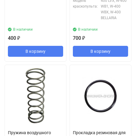
Модель
400 LVX, W-400
краскопульта:
WB1, W-400
WBX, W-400
BELLARIA
В наличии
В наличии
400
700
₽
₽
В корзину
В корзину
Пружина воздушного
Прокладка резиновая для