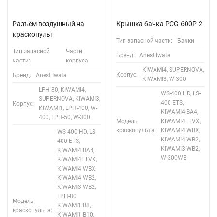
Разъём воздушный на
Крышка бачка PCG-600P-2
краскопульт
Тип запасной части:
Бачки
Тип запасной
Части
Бренд:
Anest Iwata
части:
корпуса
KIWAMI4, SUPERNOVA,
Корпус:
Бренд:
Anest Iwata
KIWAMI3, W-300
LPH-80, KIWAMI4,
WS-400 HD, LS-
SUPERNOVA, KIWAMI3,
400 ETS,
Корпус:
KIWAMI1, LPH-400, W-
KIWAMI4 BA4,
400, LPH-50, W-300
Модель
KIWAMI4L LVX,
краскопульта:
KIWAMI4 WBX,
WS-400 HD, LS-
KIWAMI4 WB2,
400 ETS,
KIWAMI3 WB2,
KIWAMI4 BA4,
W-300WB
KIWAMI4L LVX,
KIWAMI4 WBX,
KIWAMI4 WB2,
KIWAMI3 WB2,
LPH-80,
Модель
KIWAMI1 B8,
краскопульта:
KIWAMI1 B10,