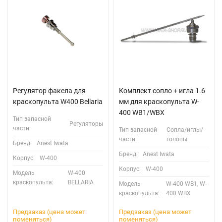
Регулятор факела для
Комплект сопло + игла 1.6
краскопульта W400 Bellaria
мм для краскопультa W-
400 WB1/WBX
Тип запасной
Регуляторы
части:
Тип запасной
Сопла/иглы/
части:
головы
Бренд:
Anest Iwata
Бренд:
Anest Iwata
Корпус:
W-400
Корпус:
W-400
Модель
W-400
краскопульта:
BELLARIA
Модель
W-400 WB1, W-
краскопульта:
400 WBX
Предзаказ (цена может
Предзаказ (цена может
поменяться)
поменяться)