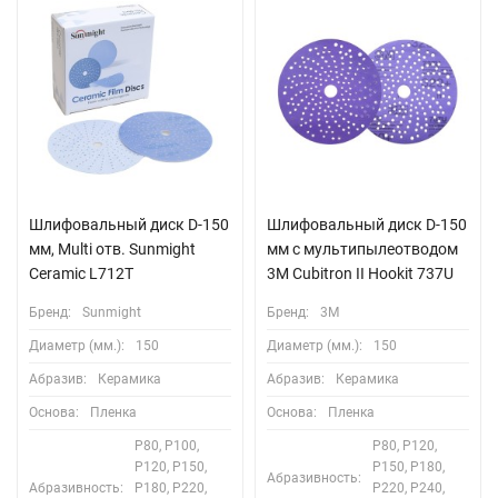
Шлифовальный диск D-150
Шлифовальный диск D-150
мм, Multi отв. Sunmight
мм с мультипылеотводом
Ceramic L712T
3М Cubitron II Hookit 737U
Бренд:
Sunmight
Бренд:
3M
Диаметр (мм.):
150
Диаметр (мм.):
150
Абразив:
Керамика
Абразив:
Керамика
Основа:
Пленка
Основа:
Пленка
P80, P100,
P80, P120,
P120, P150,
P150, P180,
Абразивность:
Абразивность:
P180, P220,
P220, P240,