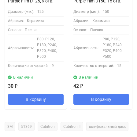
Purple Film D125, 9 отв.
Purple Film D150, 15 отв.
Диаметр (мм.):
125
Диаметр (мм.):
150
Абразив:
Керамика
Абразив:
Керамика
Основа:
Пленка
Основа:
Пленка
P80, P120,
P80, P120,
P180, P240,
P180, P240,
Абразивность:
Абразивность:
P320, P400,
P320, P400,
P500
P500
Количество отверстий:
9
Количество отверстий:
15
В наличии
В наличии
30
42
₽
₽
В корзину
В корзину
3М
51369
Cubitron
Cubitron II
шлифовальный диск