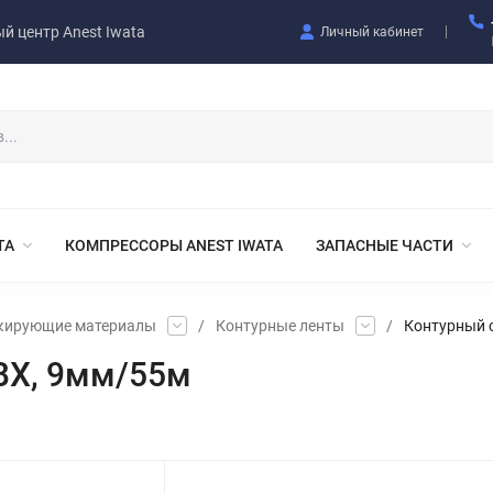
й центр Anest Iwata
Личный кабинет
TA
КОМПРЕССОРЫ ANEST IWATA
ЗАПАСНЫЕ ЧАСТИ
кирующие материалы
/
Контурные ленты
/
Контурный с
ВХ, 9мм/55м