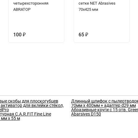
четырехсторонняя
сетке NET Abrasives
ABRATOP
70х425 мм
100
65
₽
₽
вые скобы для плоскогубцев
Длинный шлифок с пылеотводом
 активатор для вклейки стёкол,
70мм х 400мм + адаптер d29 мм
elPro
Абразивные круги с 15 отв. Green
урная C.A.R.FIT Fine Line
Abarsives D150
 мм х 55 м