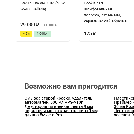
IWATA KIWAMI4 BA (NEW
Hookit 737U
W-400 Bellaria)
шлифовальная
полоска, 70x396 мм,
керамический абразив
29 000
₽
30 000
₽
175
- 3%
1 000
₽
₽
Возможно вам пригодится
Смывка старой краски, удалитель
Пластико
автоэмалей, 500 мл APS-A10n
Праймер -
Двусторонняя клейкая лента 9 мм
30 мл Rox
акриловая монтажная толщина 1мм,
Лента конт
длинна 5м Jeta Pro
зеленая, 9