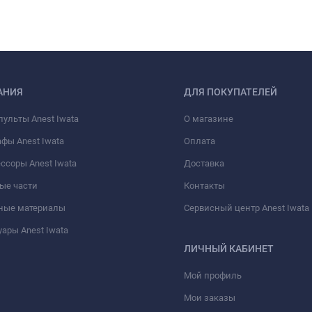
АНИЯ
ДЛЯ ПОКУПАТЕЛЕЙ
пульты Anest Iwata
О магазине
фы Anest Iwata
Оплата
ссоры Anest Iwata
Доставка
ые части
Контакты
ные материалы
Сервисный центр Anest Iwata
ары Anest Iwata
ЛИЧНЫЙ КАБИНЕТ
Мой профиль
Мои заказы