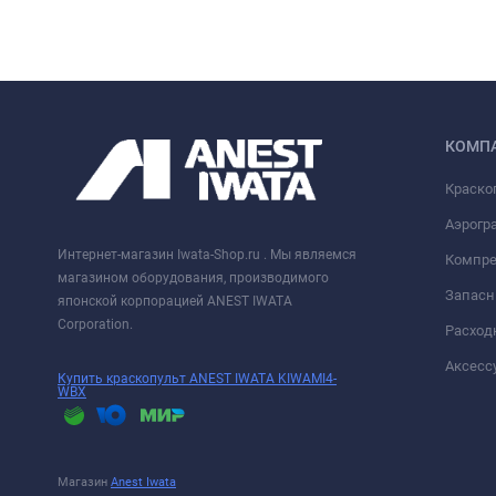
КОМП
Краско
Аэрогра
Интернет-магазин Iwata-Shop.ru . Мы являемся
Компре
магазином оборудования, производимого
Запасн
японской корпорацией ANEST IWATA
Corporation.
Расход
Аксессу
Купить краскопульт ANEST IWATA KIWAMI4-
WBX
Магазин
Anest Iwata