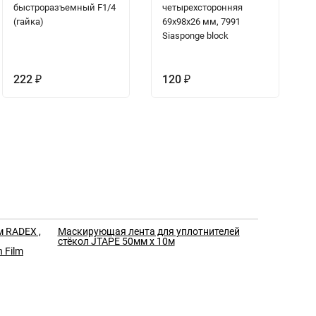
быстроразъемный F1/4
четырехсторонняя
(гайка)
69х98х26 мм, 7991
Siasponge block
222
120
₽
₽
 RADEX ,
Маскирующая лента для уплотнителей
стёкол JTAPE 50мм х 10м
 Film