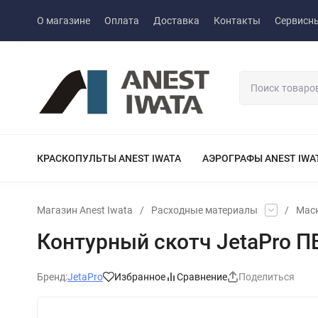
О магазине
Оплата
Доставка
Контакты
Сервисны
КРАСКОПУЛЬТЫ ANEST IWATA
АЭРОГРАФЫ ANEST IWA
Магазин Anest Iwata
/
Расходные материалы
/
Мас
Контурный скотч JetaPro П
Бренд:
JetaPro
Избранное
Сравнение
Поделиться