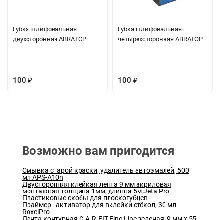
Губка шлифовальная
Губка шлифовальная
двухсторонняя ABRATOP
четырехсторонняя ABRATOP
100
100
₽
₽
Возможно вам пригодится
Смывка старой краски, удалитель автоэмалей, 500
мл APS-A10n
Двусторонняя клейкая лента 9 мм акриловая
монтажная толщина 1мм, длинна 5м Jeta Pro
Пластиковые скобы для плоскогубцев
Праймер - активатор для вклейки стёкол, 30 мл
RoxelPro
Лента контурная C.A.R.FIT Fine Line зеленая, 9 мм х 55