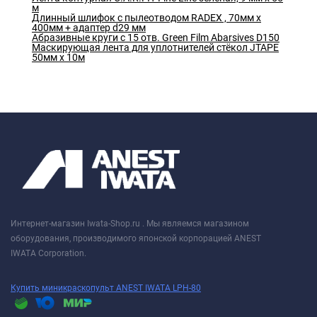
м
Длинный шлифок с пылеотводом RADEX , 70мм х
400мм + адаптер d29 мм
Абразивные круги с 15 отв. Green Film Abarsives D150
Маскирующая лента для уплотнителей стёкол JTAPE
50мм х 10м
Интернет-магазин Iwata-Shop.ru . Мы являемся магазином
оборудования, производимого японской корпорацией ANEST
IWATA Corporation.
Купить миникраскопульт ANEST IWATA LPH-80