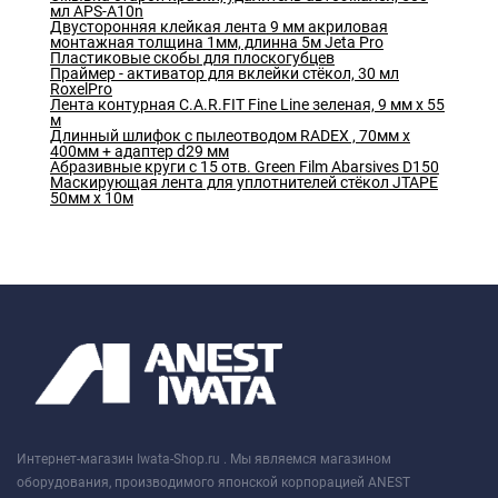
мл APS-A10n
Двусторонняя клейкая лента 9 мм акриловая
монтажная толщина 1мм, длинна 5м Jeta Pro
Пластиковые скобы для плоскогубцев
Праймер - активатор для вклейки стёкол, 30 мл
RoxelPro
Лента контурная C.A.R.FIT Fine Line зеленая, 9 мм х 55
м
Длинный шлифок с пылеотводом RADEX , 70мм х
400мм + адаптер d29 мм
Абразивные круги с 15 отв. Green Film Abarsives D150
Маскирующая лента для уплотнителей стёкол JTAPE
50мм х 10м
Интернет-магазин Iwata-Shop.ru . Мы являемся магазином
оборудования, производимого японской корпорацией ANEST