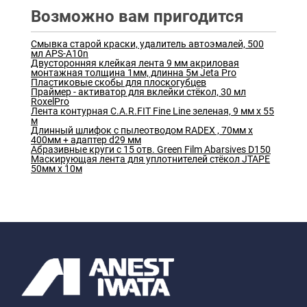
Возможно вам пригодится
Смывка старой краски, удалитель автоэмалей, 500
мл APS-A10n
Двусторонняя клейкая лента 9 мм акриловая
монтажная толщина 1мм, длинна 5м Jeta Pro
Пластиковые скобы для плоскогубцев
Праймер - активатор для вклейки стёкол, 30 мл
RoxelPro
Лента контурная C.A.R.FIT Fine Line зеленая, 9 мм х 55
м
Длинный шлифок с пылеотводом RADEX , 70мм х
400мм + адаптер d29 мм
Абразивные круги с 15 отв. Green Film Abarsives D150
Маскирующая лента для уплотнителей стёкол JTAPE
50мм х 10м