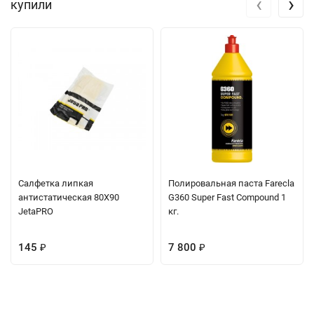
‹
›
купили
Салфетка липкая
Полировальная паста Farecla
антистатическая 80Х90
G360 Super Fast Compound 1
JetaPRO
кг.
145
7 800
₽
₽