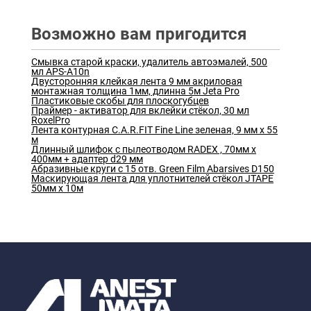
Возможно вам пригодится
Смывка старой краски, удалитель автоэмалей, 500
мл APS-A10n
Двусторонняя клейкая лента 9 мм акриловая
монтажная толщина 1мм, длинна 5м Jeta Pro
Пластиковые скобы для плоскогубцев
Праймер - активатор для вклейки стёкол, 30 мл
RoxelPro
Лента контурная C.A.R.FIT Fine Line зеленая, 9 мм х 55
м
Длинный шлифок с пылеотводом RADEX , 70мм х
400мм + адаптер d29 мм
Абразивные круги с 15 отв. Green Film Abarsives D150
Маскирующая лента для уплотнителей стёкол JTAPE
50мм х 10м