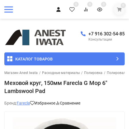
0
0
0
0
+7 916 302-54-85
Консультации
КАТАЛОГ ТОВАРОВ
Магазин Anest Iwata
/
Расходные материалы
/
Полировка
/
Полировальн
Меховой круг, 150мм Farecla G Mop 6"
Lambswool Pad
Бренд:
Farecla
Избранное
Сравнение